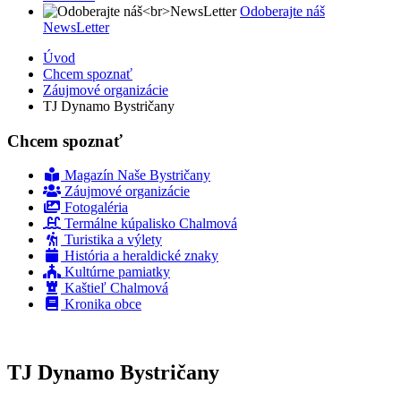
Odoberajte náš
NewsLetter
Úvod
Chcem spoznať
Záujmové organizácie
TJ Dynamo Bystričany
Chcem spoznať
Magazín Naše Bystričany
Záujmové organizácie
Fotogaléria
Termálne kúpalisko Chalmová
Turistika a výlety
História a heraldické znaky
Kultúrne pamiatky
Kaštieľ Chalmová
Kronika obce
TJ Dynamo Bystričany