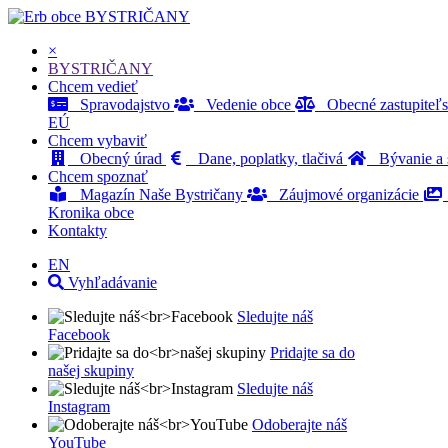
BYSTRIČANY
×
BYSTRIČANY
Chcem vedieť
Spravodajstvo
Vedenie obce
Obecné zastupiteľ
EÚ
Chcem vybaviť
Obecný úrad
Dane, poplatky, tlačivá
Bývanie a s
Chcem spoznať
Magazín Naše Bystričany
Záujmové organizácie
Kronika obce
Kontakty
EN
Vyhľadávanie
Sledujte náš
Facebook
Pridajte sa do
našej skupiny
Sledujte náš
Instagram
Odoberajte náš
YouTube