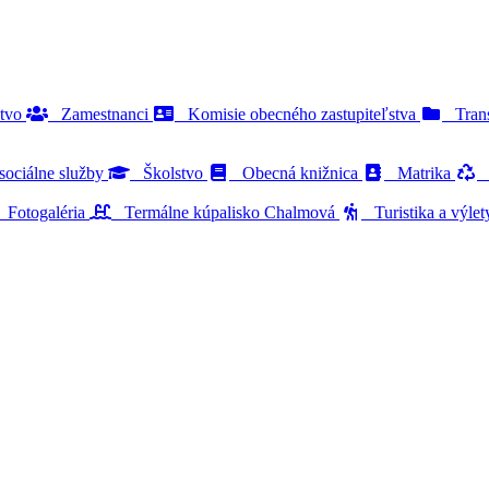
stvo
Zamestnanci
Komisie obecného zastupiteľstva
Trans
ociálne služby
Školstvo
Obecná knižnica
Matrika
O
Fotogaléria
Termálne kúpalisko Chalmová
Turistika a výle