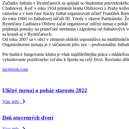
Začiatky futbalu v Bystričanoch sa spájajú so študentmi prievidzskéh
Chalmovej. Keď v roku 1934 priniesli bratia Obžerovci z Prahy koženú
cintoríne a v tom čase žiacky futbal organizovali učiteľ František
do roku 1960 vo futbalovej súťaži III. Triedy v okrese Partizánske.
Bystričany Ladislava Obžeru začal organizovať uličný turnaj o pohár st
prijímajú ponuky na priateľské stretnutia i zápolenia od futbalových
sa konali aj v Bystričanoch.
Od roku 2007 sa v obci v zimnom období usporadúva na multifunkčn
Organizátorom turnaja je v súčasnosti jeho syn – profesionálny futba
Pre budúce fungovanie klubu je však najdôležitejšia práca s mládežou,
vybudovanie pozitívneho vzťahu k športu na celý život. Rovnako dôlež
facebook.com
Uličný turnaj o pohár starostu 2022
Viac info
Deň otovrených dverí
Viac info