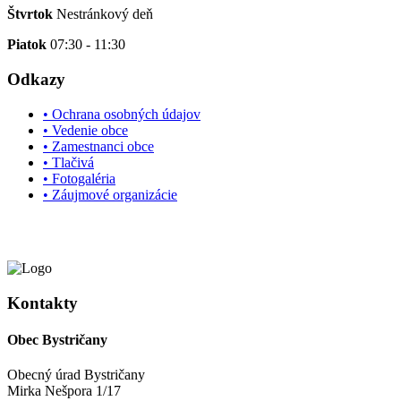
Štvrtok
Nestránkový deň
Piatok
07:30 - 11:30
Odkazy
• Ochrana osobných údajov
• Vedenie obce
• Zamestnanci obce
• Tlačivá
• Fotogaléria
• Záujmové organizácie
Kontakty
Obec Bystričany
Obecný úrad Bystričany
Mirka Nešpora 1/17