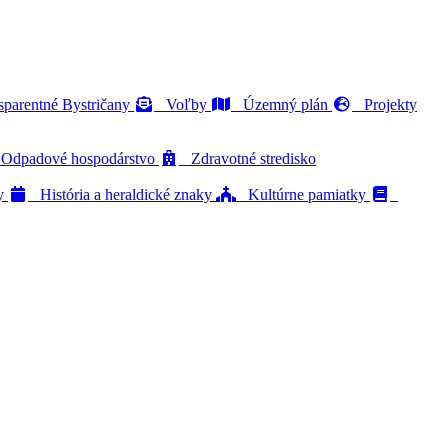
parentné Bystričany
Voľby
Územný plán
Projekty
dpadové hospodárstvo
Zdravotné stredisko
ty
História a heraldické znaky
Kultúrne pamiatky