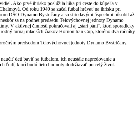
diel. Ako prvé ihrisko poslúžila lúka pri ceste do kúpeľa v
Chalmová. Od roku 1940 sa začal futbal hrávať na ihrisku pri
názvom DŠO Dynamo Bystričany a so striedavými úspechmi pôsobil až
kov neskôr sa na podnet predsedu Telovýchovnej jednoty Dynamo
my. V aktívnej činnosti pokračovali aj „starí páni“, ktorí sporadicky
inárodný turnaj mladších žiakov Hornonitran Cup, ktorého dva ročníky
horočným predsedom Telovýchovnej jednoty Dynamo Bystričany.
naučiť deti baviť sa futbalom, ich neustále napredovanie a
h ľudí, ktorí budú tieto hodnoty dodržiavať po celý život.