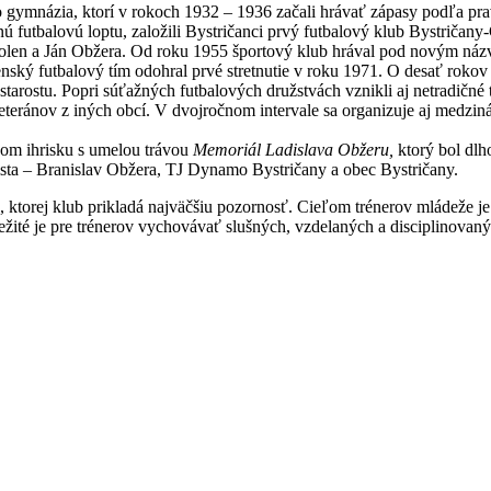
o gymnázia, ktorí v rokoch 1932 – 1936 začali hrávať zápasy podľa pravi
 futbalovú loptu, založili Bystričanci prvý futbalový klub Bystričany-
 Bartolen a Ján Obžera. Od roku 1955 športový klub hrával pod novým 
 Ženský futbalový tím odohral prvé stretnutie v roku 1971. O desať ro
arostu. Popri súťažných futbalových družstvách vznikli aj netradičné tí
 veteránov z iných obcí. V dvojročnom intervale sa organizuje aj medz
om ihrisku s umelou trávou
Memoriál Ladislava Obžeru,
ktorý bol dl
lista – Branislav Obžera, TJ Dynamo Bystričany a obec Bystričany.
 ktorej klub prikladá najväčšiu pozornosť. Cieľom trénerov mládeže je 
ité je pre trénerov vychovávať slušných, vzdelaných a disciplinovanýc