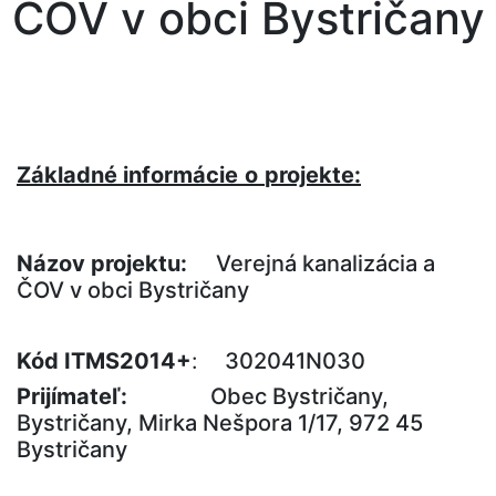
ČOV v obci Bystričany
Základné informácie
o
projekte:
Názov projektu:
Verejná kanalizácia a
ČOV v obci Bystričany
Kód
ITMS2014+
:
302041N030
Prijímateľ:
Obec Bystričany,
Bystričany, Mirka Nešpora 1/17, 972 45
Bystričany