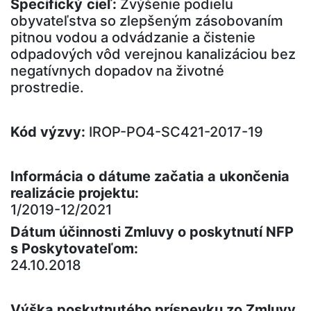
Špecifický
cieľ:
Zvýšenie podielu
obyvateľstva so zlepšeným zásobovaním
pitnou vodou a odvádzanie a čistenie
odpadových vôd verejnou kanalizáciou bez
negatívnych dopadov na životné
prostredie.
Kód výzvy:
IROP-PO4-SC421-2017-19
Informácia o dátume začatia a ukončenia
realizácie projektu:
1/2019-12/2021
Dátum účinnosti Zmluvy o poskytnutí NFP
s Poskytovateľom:
24.10.2018
Výška poskytnutého príspevku zo Zmluvy