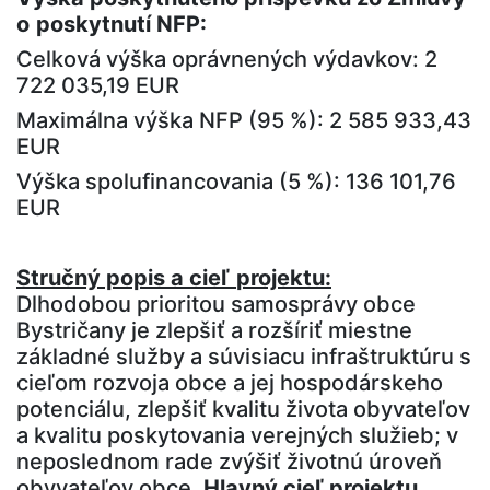
o
poskytnutí NFP:
Celková výška oprávnených výdavkov: 2
722 035,19 EUR
Maximálna výška NFP (95 %): 2 585 933,43
EUR
Výška spolufinancovania (5 %): 136 101,76
EUR
Stručný popis a cieľ
projektu:
Dlhodobou prioritou samosprávy obce
Bystričany je zlepšiť a rozšíriť miestne
základné služby a súvisiacu infraštruktúru s
cieľom rozvoja obce a jej hospodárskeho
potenciálu, zlepšiť kvalitu života obyvateľov
a kvalitu poskytovania verejných služieb; v
neposlednom rade zvýšiť životnú úroveň
obyvateľov obce.
Hlavný cieľ projektu