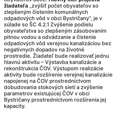
žiadateľa
„zvýšiť počet obyvateľov so
zlepšeným čistením komunálnych
odpadových vôd v obci Bystričany“, je v
súlade so ŠC 4.2.1 Zvýšenie podielu
obyvateľstva so zlepšeným zásobovaním
pitnou vodou a odvádzanie a čistenie
odpadových vôd verejnou kanalizáciou bez
negatívnych dopadov na životné
prostredie. Žiadateľ bude realizovať jednu
hlavnú aktivitu – Výstavba kanalizácie a
rekonštrukcia ČOV. Výstupom realizácie
aktivity bude rozšírenie verejnej kanalizácie
napojenej na ČOV prostredníctvom
dobudovania stokových sietí a zvýšenie
parametrov existujúcej ČOV v obci
Bystričany prostredníctvom rozšírenia jej
kapacity.