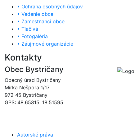
• Ochrana osobných údajov
• Vedenie obce
• Zamestnanci obce
• Tlačivá
• Fotogaléria
• Záujmové organizácie
Kontakty
Obec Bystričany
Obecný úrad Bystričany
Mirka Nešpora 1/17
972 45 Bystričany
GPS: 48.65815, 18.51595
046/5493120
obec@bystricany.sk
Autorské práva