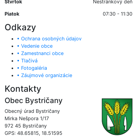
Štvrtok
Nestránkový deň
Piatok
07:30 - 11:30
Odkazy
• Ochrana osobných údajov
• Vedenie obce
• Zamestnanci obce
• Tlačivá
• Fotogaléria
• Záujmové organizácie
Kontakty
Obec Bystričany
Obecný úrad Bystričany
Mirka Nešpora 1/17
972 45 Bystričany
GPS: 48.65815, 18.51595