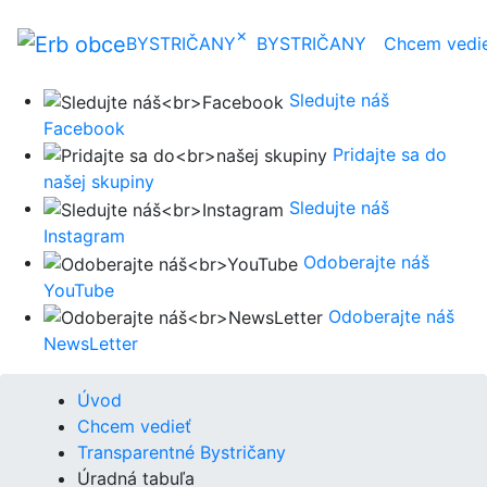
×
BYSTRIČANY
BYSTRIČANY
Chcem vedi
Sledujte náš
Facebook
Pridajte sa do
našej skupiny
Sledujte náš
Instagram
Odoberajte náš
YouTube
Odoberajte náš
NewsLetter
Úvod
Chcem vedieť
Transparentné Bystričany
Úradná tabuľa